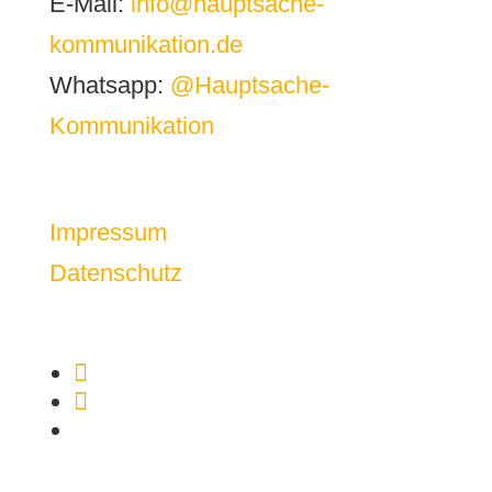
E-Mail:
info@hauptsache-
kommunikation.de
Whatsapp:
@Hauptsache-
Kommunikation
Impressum
Datenschutz
Folgen
Folgen
Folgen